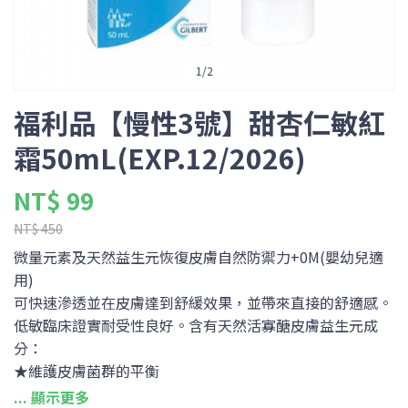
1
/
2
福利品【慢性3號】甜杏仁敏紅
霜50mL(EXP.12/2026)
NT$ 99
NT$ 450
微量元素及天然益生元恢復皮膚自然防禦力+0M(嬰幼兒適
用)
可快速滲透並在皮膚達到舒緩效果，並帶來直接的舒適感。
低敏臨床證實耐受性良好。含有天然活寡醣皮膚益生元成
分：
★維護皮膚菌群的平衡
★微生物刺激皮膚的保護