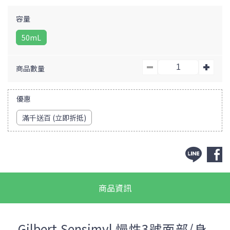
Crème reparatrice
主成份：甜杏仁油、寡糖類，銅、鋅、錳3種皮膚必需金屬
容量
元素
50mL
包裝有紙盒50mL
商品數量
優惠
滿千送百 (立即折抵)
商品資訊
Gilbert Sensimyl 慢性3號面部/身