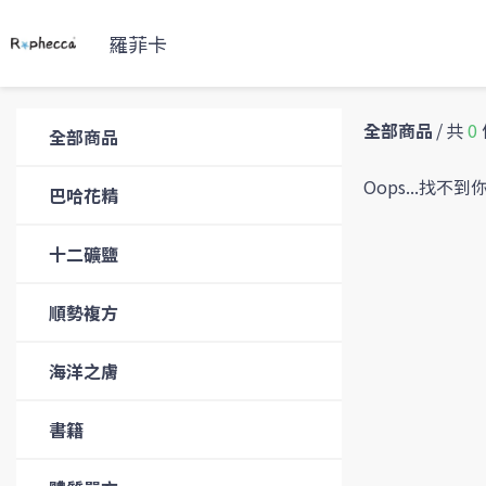
羅菲卡
全部商品
/
共
0
全部商品
Oops...找
巴哈花精
十二礦鹽
順勢複方
海洋之膚
書籍